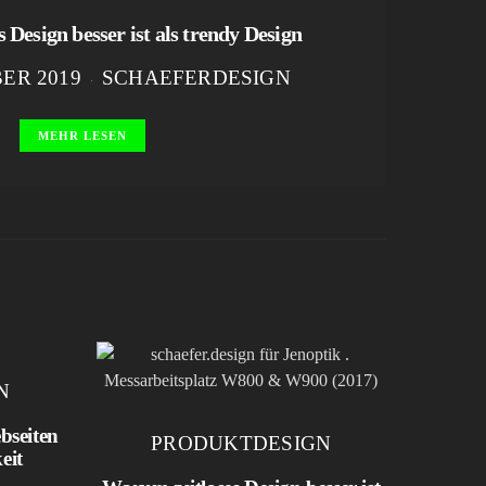
 Design besser ist als trendy Design
BER 2019
SCHAEFERDESIGN
MEHR LESEN
N
bseiten
PRODUKTDESIGN
eit
Googl