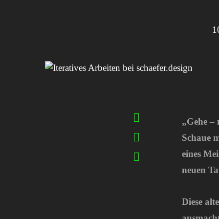
1
„Gehe – n
Schaue m
eines Mei
neuen Tat
Diese alt
ausmacht