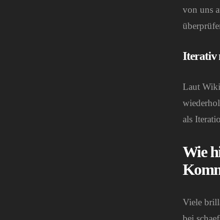
von uns a
überprüfe
Iterativ
Laut Wiki
wiederhol
als Iterat
Wie h
Komm
Viele bril
bei schae