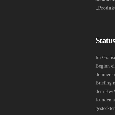
„Produkt
Status
Im Grafis
Beginn ei
definieren
Briefing 
dem KeyVi
Kunden ab
gesteckte