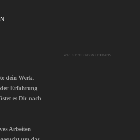
GN
WAS IST ITERATION / ITERATIV
te dein Werk.
 der Erfahrung
üstet es Dir nach
ives Arbeiten
 gesucht um das