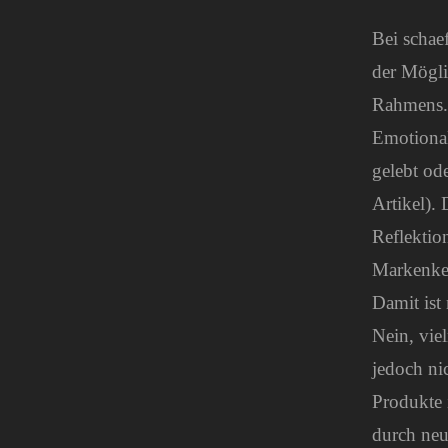
Bei schae
der Mögli
Rahmens. 
Emotional
gelebt od
Artikel). 
Reflektio
Markenker
Damit ist
Nein, vie
jedoch ni
Produkte 
durch neu