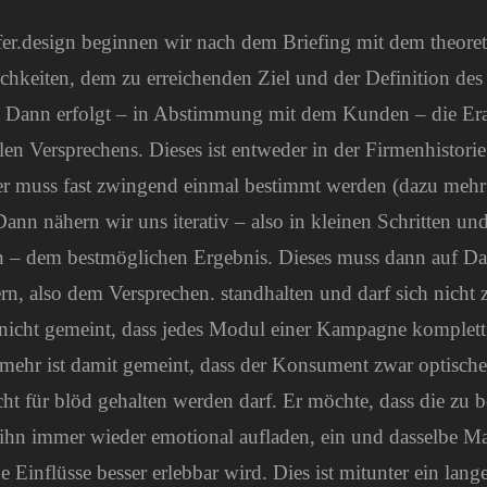
fer.design beginnen wir nach dem Briefing mit dem theore
chkeiten, dem zu erreichenden Ziel und der Definition de
Dann erfolgt – in Abstimmung mit dem Kunden – die Era
en Versprechens. Dieses ist entweder in der Firmenhistori
er muss fast zwingend einmal bestimmt werden (dazu mehr
Dann nähern wir uns iterativ – also in kleinen Schritten un
n – dem bestmöglichen Ergebnis. Dieses muss dann auf D
n, also dem Versprechen. standhalten und darf sich nicht z
 nicht gemeint, dass jedes Modul einer Kampagne komplett 
lmehr ist damit gemeint, dass der Konsument zwar optische
cht für blöd gehalten werden darf. Er möchte, dass die zu 
ihn immer wieder emotional aufladen, ein und dasselbe M
e Einflüsse besser erlebbar wird. Dies ist mitunter ein lan