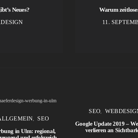
ibt’s Neues?
Warum zeitloses
RDESIGN
11. SEPTEM
SEO
WEBDESIG
ALLGEMEIN
SEO
Google Update 2019 – We
verlieren an Sichtbark
bung in Ulm: regional,
zeugend und erfolgreich.