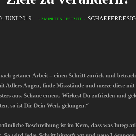
0. JUNI 2019
SCHAEFERDESI
~ 2 MINUTEN LESEZEIT
ach getaner Arbeit – einen Schritt zurück und betrach
it Adlers Augen, finde Missstände und merze diese mit
sters aus. Schaue erneut. Wirkest Du zufrieden und gel
en, so ist Dir Dein Werk gelungen.“
ertümliche Beschreibung ist im Kern, dass was Integrat
. So wird jeder Schritt hinterfragt und neue Lösungen