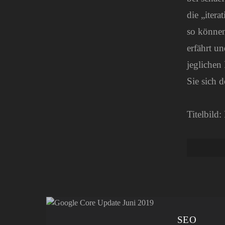
die „itera
so können
erfährt u
jeglichen
Sie sich 
Titelbild
SEO